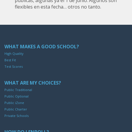
públicas, algunas ya el 1 de junio. Algunos son
flexibles en esta fecha… otros no tanto.
WHAT MAKES A GOOD SCHOOL?
High Quality
Best Fit
Test Scores
WHAT ARE MY CHOICES?
Public Traditional
Public Optional
Public iZone
Public Charter
Private Schools
HOW DO I ENROLL?