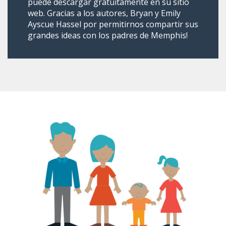
puede descargar gratuitamente en su sitio
web. Gracias a los autores, Bryan y Emily
Ayscue Hassel por permitirnos compartir sus
grandes ideas con los padres de Memphis!