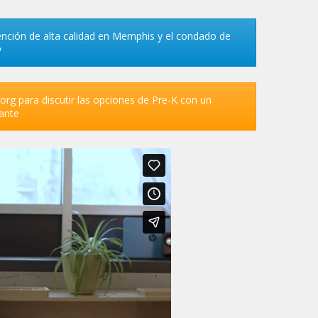
nción de alta calidad en Memphis y el condado de
y
org para discutir las opciones de Pre-K con un
ante