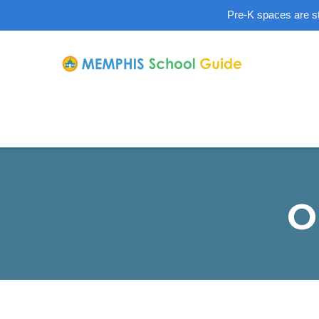
Pre-K spaces are sti
O