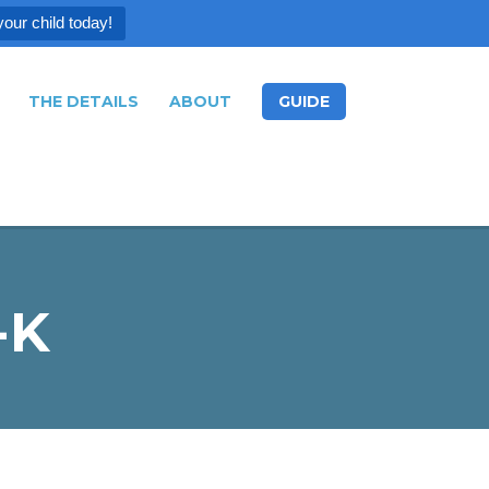
your child today!
THE DETAILS
ABOUT
GUIDE
-K