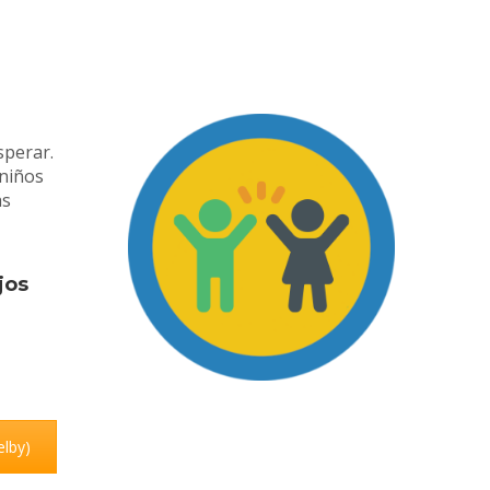
sperar.
 niños
as
jos
elby)