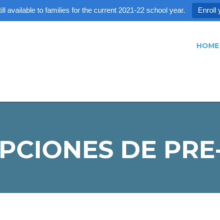
ll available to families for the current 2021-22 school year.
Enroll 
HOME
PCIONES DE PRE