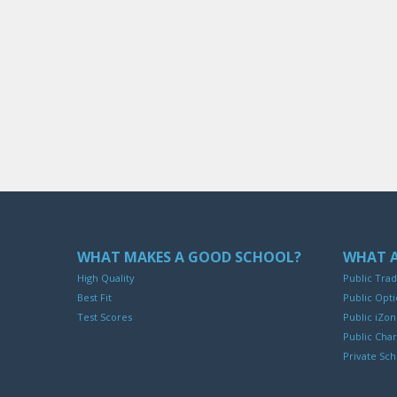
WHAT MAKES A GOOD SCHOOL?
WHAT A
High Quality
Public Trad
Best Fit
Public Opti
Test Scores
Public iZo
Public Char
Private Sch