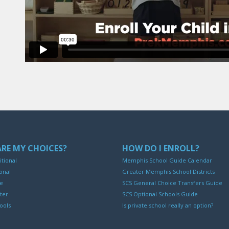
RE MY CHOICES?
HOW DO I ENROLL?
itional
Memphis School Guide Calendar
onal
Greater Memphis School Districts
ne
SCS General Choice Transfers Guide
ter
SCS Optional Schools Guide
ools
Is private school really an option?