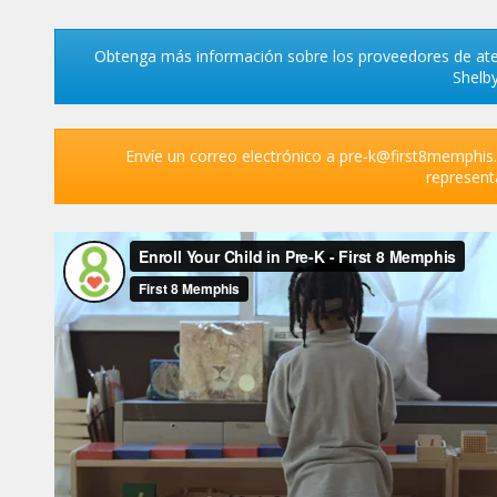
Obtenga más información sobre los proveedores de ate
Shelb
Envíe un correo electrónico a pre-k@first8memphis.
represent