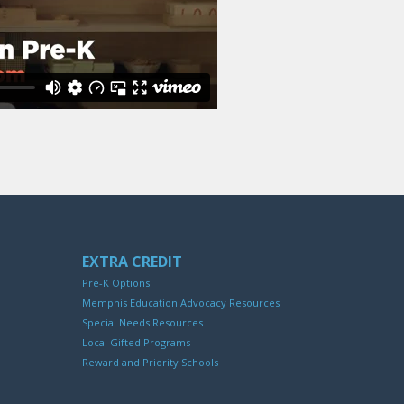
EXTRA CREDIT
Pre-K Options
Memphis Education Advocacy Resources
Special Needs Resources
Local Gifted Programs
Reward and Priority Schools