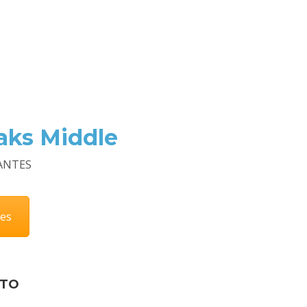
aks Middle
IANTES
res
NTO