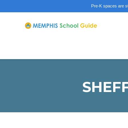
Pre-K spaces are sti
SHEFF