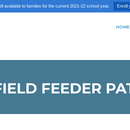
ll available to families for the current 2021-22 school year.
Enroll 
HOME
IELD FEEDER P