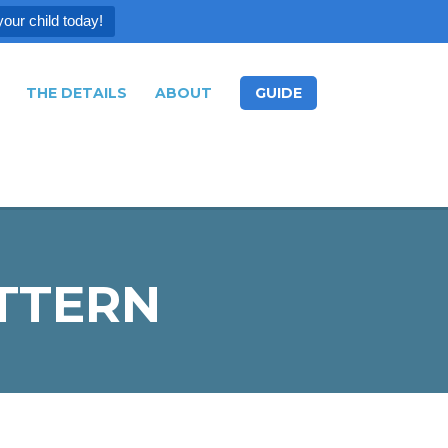
your child today!
THE DETAILS
ABOUT
GUIDE
ATTERN