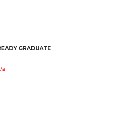
READY GRADUATE
/a