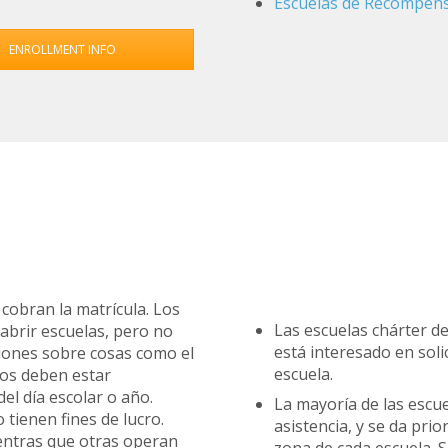
Escuelas de Recompens
ENROLLMENT INFO
 cobran la matrícula. Los
Las escuelas chárter de
 abrir escuelas, pero no
está interesado en solic
siones sobre cosas como el
escuela.
dos deben estar
del día escolar o año.
La mayoría de las escue
tienen fines de lucro.
asistencia, y se da prio
ientras que otras operan