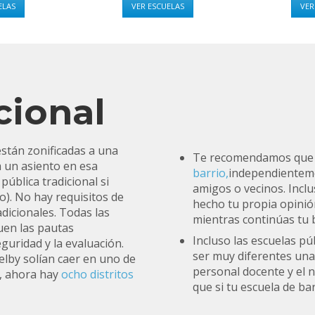
ELAS
VER ESCUELAS
VER
cional
stán zonificadas a una
Te recomendamos que c
a un asiento en esa
barrio,
independienteme
pública tradicional si
amigos o vecinos. Inclu
o). No hay requisitos de
hecho tu propia opini
dicionales. Todas las
mientras continúas tu
guen las pautas
Incluso las escuelas pú
guridad y la evaluación.
ser muy diferentes unas
elby solían caer en uno de
personal docente y el n
4, ahora hay
ocho distritos
que si tu escuela de ba