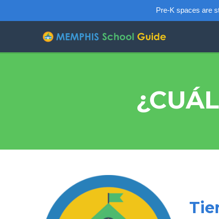
Pre-K spaces are sti
¿CUÁL
Tie