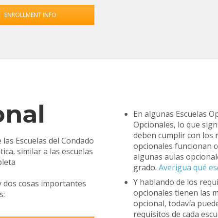
ENROLLMENT INFO
nal
En algunas Escuelas Op
Opcionales, lo que sign
deben cumplir con los 
e las Escuelas del Condado
opcionales funcionan c
ca, similar a las escuelas
algunas aulas opcionale
pleta
grado.
Averigua qué esc
Y hablando de los requ
ay dos cosas importantes
opcionales tienen las m
s:
opcional, todavía puede
requisitos de cada escu