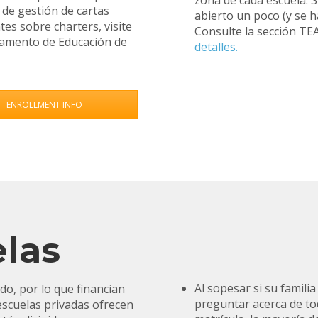
zona de cada escuela. S
 de gestión de cartas
abierto un poco (y se 
s sobre charters, visite
Consulte la sección TE
amento de Educación de
detalles.
ENROLLMENT INFO
las
Al sopesar si su famili
do, por lo que financian
preguntar acerca de to
escuelas privadas ofrecen