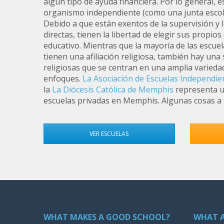
algún tipo de ayuda financiera. Por lo general, e
organismo independiente (como una junta escolar
Debido a que están exentos de la supervisión y 
directas, tienen la libertad de elegir sus propio
educativo. Mientras que la mayoría de las escu
tienen una afiliación religiosa, también hay una
religiosas que se centran en una amplia varied
enfoques.
La Asociación de Escuelas Independi
la
La Diócesis Católica de Memphis
representa 
escuelas privadas en Memphis. Algunas cosas a 
VER ESCUELAS
WHAT MAKES A GOOD SCHOOL?
WHAT A