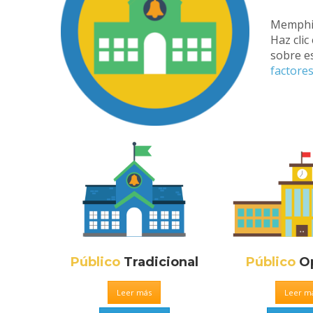
Memphis 
Haz clic
sobre es
factore
Público
Tradicional
Público
Op
Leer más
Leer m