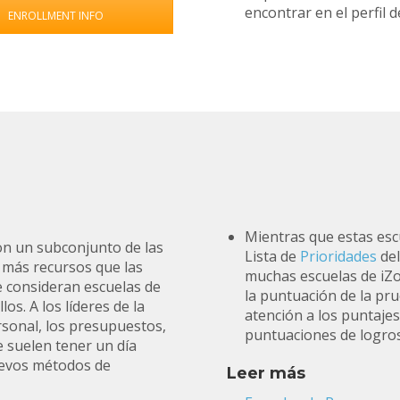
encontrar en el perfil 
ENROLLMENT INFO
a
Mientras que estas esc
on un subconjunto de las
Lista de
Prioridades
del
 más recursos que las
muchas escuelas de iZo
e consideran escuelas de
la puntuación de la pr
os. A los líderes de la
atención a los puntajes
rsonal, los presupuestos,
puntuaciones de logros
e suelen tener un día
uevos métodos de
Leer más