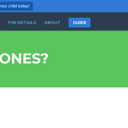
your child today!
THE DETAILS
ABOUT
GUIDE
IONES?