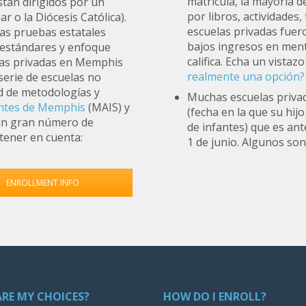
matrícula, la mayoría d
stán dirigidos por un
por libros, actividades
 o la Diócesis Católica).
escuelas privadas fuer
las pruebas estatales
bajos ingresos en ment
s estándares y enfoque
califica. Echa un vistaz
elas privadas en Memphis
realmente una opción?
 serie de escuelas no
ad de metodologías y
Muchas escuelas privad
entes de Memphis
(MAIS) y
(fecha en la que su hij
un gran número de
de infantes) que es ante
tener en cuenta:
1 de junio. Algunos son
ENROLLMENT INFO
RE MY CHOICES?
HOW DO I ENROLL?