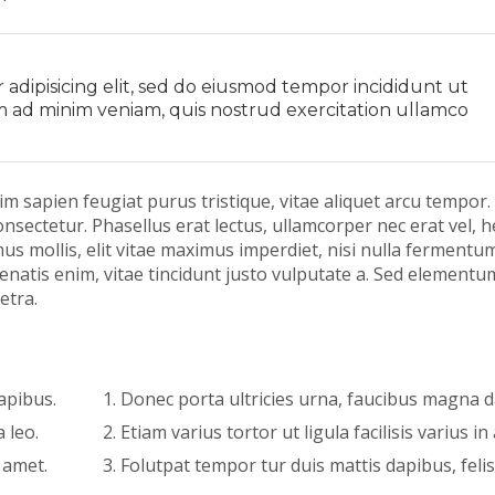
adipisicing elit, sed do eiusmod tempor incididunt ut
m ad minim veniam, quis nostrud exercitation ullamco
im sapien feugiat purus tristique, vitae aliquet arcu tempor.
nsectetur. Phasellus erat lectus, ullamcorper nec erat vel, h
s mollis, elit vitae maximus imperdiet, nisi nulla fermentum
enatis enim, vitae tincidunt justo vulputate a. Sed elementum
etra.
apibus.
Donec porta ultricies urna, faucibus magna d
a leo.
Etiam varius tortor ut ligula facilisis varius in 
 amet.
Folutpat tempor tur duis mattis dapibus, feli