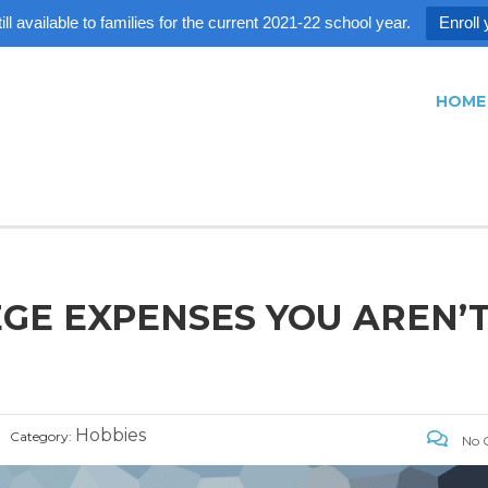
ll available to families for the current 2021-22 school year.
Enroll 
HOME
GE EXPENSES YOU AREN’
Hobbies
Category:
No 