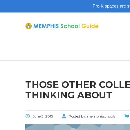
Pre-K spaces are sti
THOSE OTHER COLLE
THINKING ABOUT
June 3, 2015
Posted by:
memphisschools