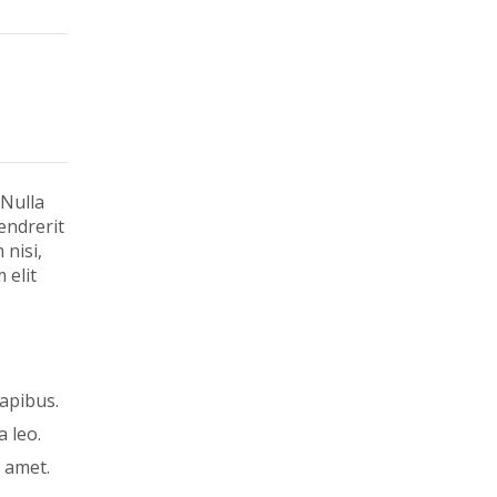
 Nulla
endrerit
 nisi,
 elit
apibus.
a leo.
s amet.