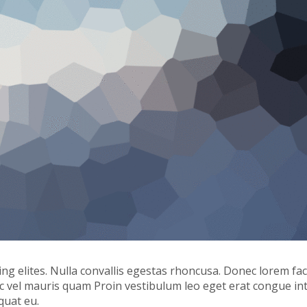
ng elites. Nulla convallis egestas rhoncusa. Donec lorem faci
ec vel mauris quam Proin vestibulum leo eget erat congue in
quat eu.