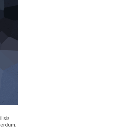
lisis
terdum.