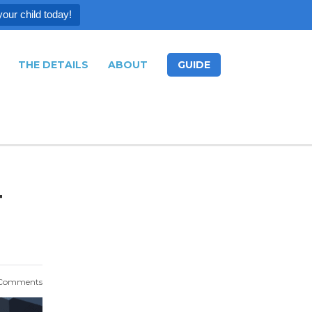
your child today!
THE DETAILS
ABOUT
GUIDE
T
Comments