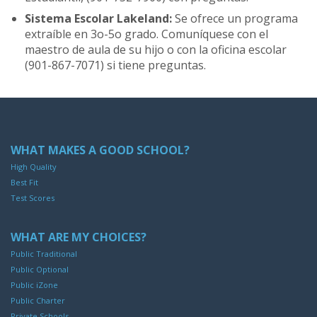
Sistema Escolar Lakeland:
Se ofrece un programa
extraíble en 3o-5o grado. Comuníquese con el
maestro de aula de su hijo o con la oficina escolar
(901-867-7071) si tiene preguntas.
WHAT MAKES A GOOD SCHOOL?
High Quality
Best Fit
Test Scores
WHAT ARE MY CHOICES?
Public Traditional
Public Optional
Public iZone
Public Charter
Private Schools