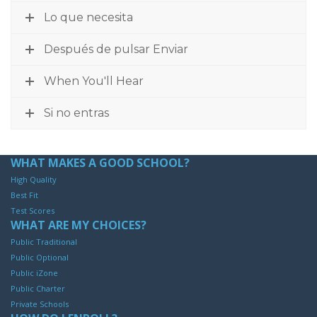
Lo que necesita
Después de pulsar Enviar
When You'll Hear
Si no entras
WHAT MAKES A GOOD SCHOOL?
High Quality
Best Fit
Test Scores
WHAT ARE MY CHOICES?
Public Traditional
Public Optional
Public iZone
Public Charter
Private Schools